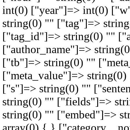
int(0) ["year"]=> int(0) ["
string(0) "" ["tag"]=> string
["tag_id"]=> string(0) "" ["
["author_name"]=> string(0)
["tb"]=> string(0) "" ["met
["meta_value"]=> string(0) 
["s"]=> string(0) "" ["sente
string(0) "" ["fields"]=> st
string(0) "" ["embed"]=> st
array(0) { } ["category__no