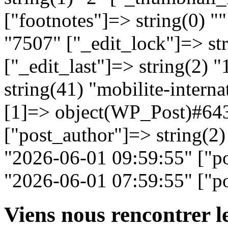
["footnotes"]=> string(0) "
"7507" ["_edit_lock"]=> s
["_edit_last"]=> string(2)
string(41) "mobilite-intern
[1]=> object(WP_Post)#643
["post_author"]=> string(2)
"2026-06-01 09:59:55" ["po
"2026-06-01 07:59:55" ["po
Viens nous rencontrer l