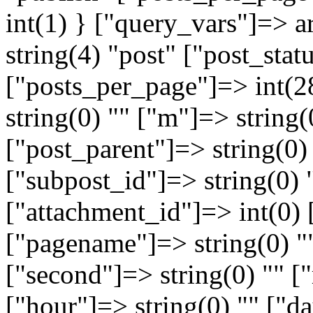
int(1) } ["query_vars"]=> a
string(4) "post" ["post_stat
["posts_per_page"]=> int(28
string(0) "" ["m"]=> string(
["post_parent"]=> string(0) 
["subpost_id"]=> string(0) 
["attachment_id"]=> int(0) 
["pagename"]=> string(0) "
["second"]=> string(0) "" [
["hour"]=> string(0) "" ["