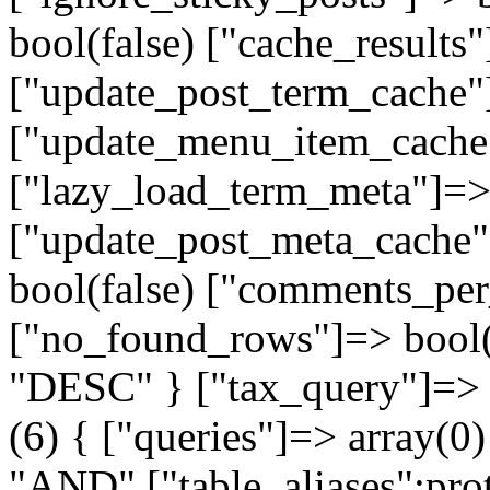
bool(false) ["cache_results"
["update_post_term_cache"]
["update_menu_item_cache"
["lazy_load_term_meta"]=> 
["update_post_meta_cache"
bool(false) ["comments_per
["no_found_rows"]=> bool(f
"DESC" } ["tax_query"]=
(6) { ["queries"]=> array(0)
"AND" ["table_aliases":prot