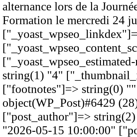
alternance lors de la Jour
Formation le mercredi 24 ju
["_yoast_wpseo_linkdex"]=>
["_yoast_wpseo_content_sco
["_yoast_wpseo_estimated-
string(1) "4" ["_thumbnail_
["footnotes"]=> string(0) ""
object(WP_Post)#6429 (28)
["post_author"]=> string(2)
"2026-05-15 10:00:00" ["po