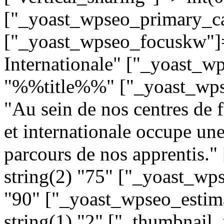
["_yoast_wpseo_primary_ca
["_yoast_wpseo_focuskw"]=
Internationale" ["_yoast_wp
"%%title%%" ["_yoast_wps
"Au sein de nos centres de 
et internationale occupe une
parcours de nos apprentis.
string(2) "75" ["_yoast_wp
"90" ["_yoast_wpseo_estim
string(1) "2" ["_thumbnail_