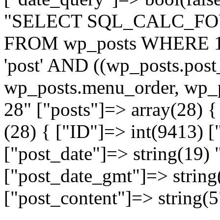
"SELECT SQL_CALC_FO
FROM wp_posts WHERE 1=
'post' AND ((wp_posts.post
wp_posts.menu_order, wp_
28" ["posts"]=> array(28) 
(28) { ["ID"]=> int(9413) [
["post_date"]=> string(19)
["post_date_gmt"]=> string
["post_content"]=> string(5