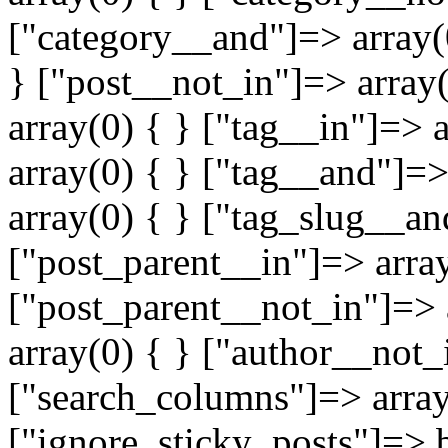
["category__and"]=> array(0
} ["post__not_in"]=> array
array(0) { } ["tag__in"]=> 
array(0) { } ["tag__and"]=>
array(0) { } ["tag_slug__an
["post_parent__in"]=> array
["post_parent__not_in"]=> 
array(0) { } ["author__not_
["search_columns"]=> array
["ignore_sticky_posts"]=> b