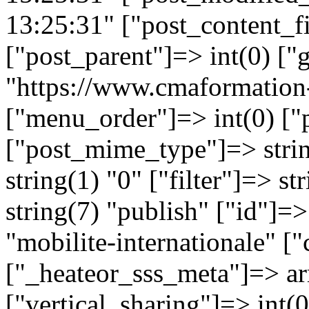
13:25:31" ["post_content_fi
["post_parent"]=> int(0) ["
"https://www.cmaformation
["menu_order"]=> int(0) ["p
["post_mime_type"]=> stri
string(1) "0" ["filter"]=> st
string(7) "publish" ["id"]=>
"mobilite-internationale" [
["_heateor_sss_meta"]=> arr
["vertical_sharing"]=> int(0