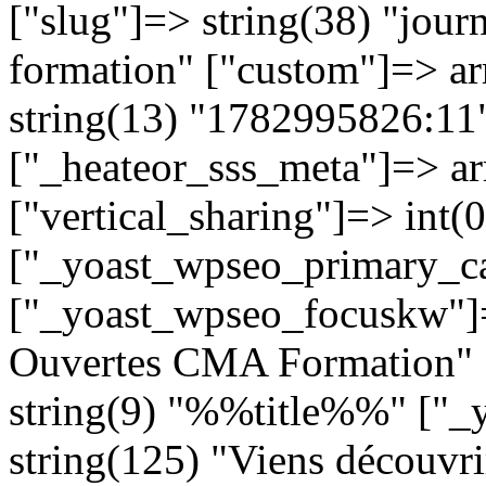
["slug"]=> string(38) "jour
formation" ["custom"]=> ar
string(13) "1782995826:11" 
["_heateor_sss_meta"]=> arr
["vertical_sharing"]=> int(0
["_yoast_wpseo_primary_ca
["_yoast_wpseo_focuskw"]=
Ouvertes CMA Formation" [
string(9) "%%title%%" ["
string(125) "Viens découvri