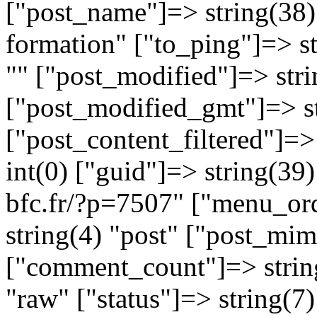
["post_name"]=> string(38)
formation" ["to_ping"]=> st
"" ["post_modified"]=> str
["post_modified_gmt"]=> s
["post_content_filtered"]=>
int(0) ["guid"]=> string(39
bfc.fr/?p=7507" ["menu_ord
string(4) "post" ["post_mim
["comment_count"]=> string(
"raw" ["status"]=> string(7