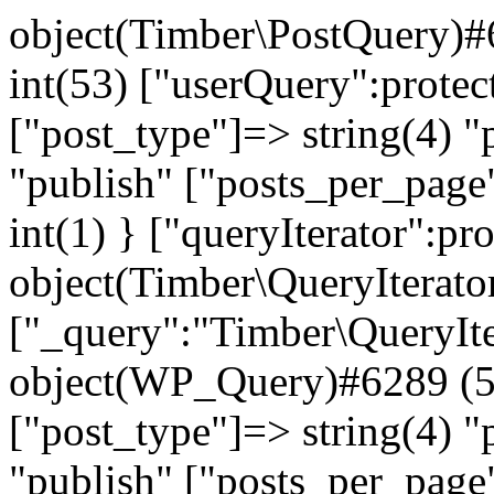
object(Timber\PostQuery)#
int(53) ["userQuery":protec
["post_type"]=> string(4) "
"publish" ["posts_per_page
int(1) } ["queryIterator":pr
object(Timber\QueryIterato
["_query":"Timber\QueryIte
object(WP_Query)#6289 (54
["post_type"]=> string(4) "
"publish" ["posts_per_page