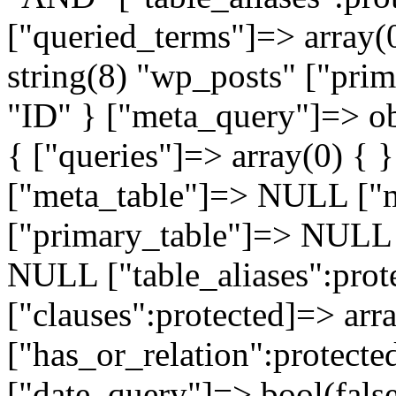
["queried_terms"]=> array(
string(8) "wp_posts" ["pri
"ID" } ["meta_query"]=> 
{ ["queries"]=> array(0) {
["meta_table"]=> NULL [
["primary_table"]=> NULL
NULL ["table_aliases":prote
["clauses":protected]=> arra
["has_or_relation":protecte
["date_query"]=> bool(false