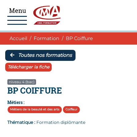
Aller au menu
Aller au pied de page
Accéder au contenu
Menu
Navigation
Accueil
Accueil
Formation
BP Coiffure
Toutes nos formations
Télécharger la fiche
niveau 4 (bac)
BP COIFFURE
Métiers :
Métiers de la beauté et des arts
Coiffeur
Thématique :
Formation diplômante