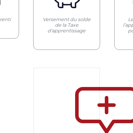
renti
Versement du solde
L
de la Taxe
l’ap
d'apprentissage
po