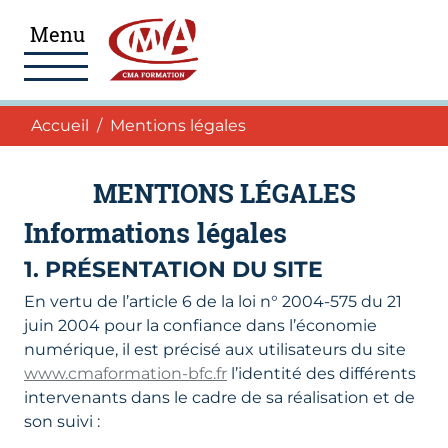
Aller au menu
Aller au pied de page
Accéder au contenu
Menu
Navigation
Accueil
Accueil
Mentions légales
MENTIONS LÉGALES
Informations légales
1. PRÉSENTATION DU SITE
En vertu de l’article 6 de la loi n° 2004-575 du 21
juin 2004 pour la confiance dans l’économie
numérique, il est précisé aux utilisateurs du site
www.cmaformation-bfc.fr
l’identité des différents
intervenants dans le cadre de sa réalisation et de
son suivi :