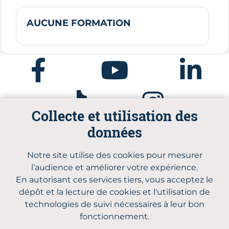
AUCUNE FORMATION
Facebook
Youtube
Linkedin
Tiktok
Instagram
Collecte et utilisation des
données
Notre site utilise des cookies pour mesurer
Parcours Réussite CMA BFC
l’audience et améliorer votre expérience.
Qui sommes-nous
Plan du site
En autorisant ces services tiers, vous acceptez le
Mentions légales
dépôt et la lecture de cookies et l'utilisation de
Politique de confidentialité et gestion des
technologies de suivi nécessaires à leur bon
cookies
fonctionnement.
Accessibilité : conforme