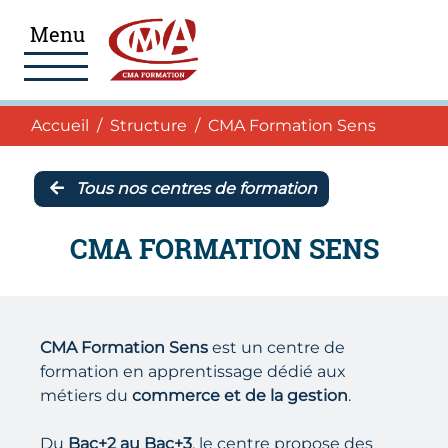
Aller au menu
Aller au pied de page
Accéder au contenu
Menu
Navigation
Accueil
Accueil
Structure
CMA Formation Sens
Tous nos centres de formation
CMA FORMATION SENS
CMA Formation Sens
est un centre de
formation en apprentissage dédié aux
métiers du
commerce et de la gestion
.
Du
Bac+2 au Bac+3
, le centre propose des