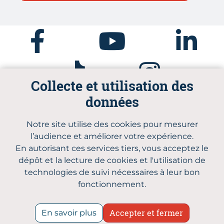
Facebook
Youtube
Linkedin
Tiktok
Instagram
Collecte et utilisation des
données
Notre site utilise des cookies pour mesurer
Parcours Réussite CMA BFC
l’audience et améliorer votre expérience.
Qui sommes-nous
Plan du site
En autorisant ces services tiers, vous acceptez le
Mentions légales
dépôt et la lecture de cookies et l'utilisation de
Politique de confidentialité et gestion des
technologies de suivi nécessaires à leur bon
cookies
fonctionnement.
Accessibilité : conforme
Accepter et fermer
En savoir plus
© 2026 CMA Formation Bourgogne Franche-