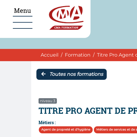
Aller au menu
Aller au pied de page
Accéder au contenu
Menu
Navigation
Accueil
Accueil
Formation
Titre Pro Agent 
Toutes nos formations
niveau 3
TITRE PRO AGENT DE P
Métiers :
Agent de propreté et d'hygiène
Métiers de services et de 