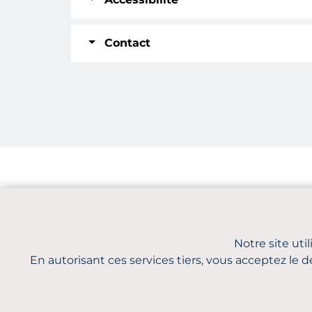
Contact
Parcours Réussite CMA BFC
Qui so
Notre site uti
En autorisant ces services tiers, vous acceptez le d
© 202