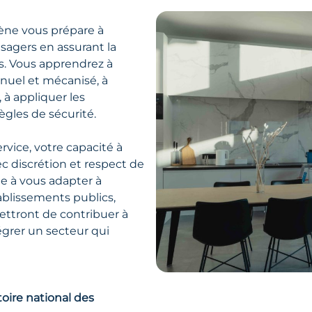
iène vous prépare à
sagers en assurant la
s. Vous apprendrez à
nuel et mécanisé, à
, à appliquer les
ègles de sécurité.
vice, votre capacité à
c discrétion et respect de
ude à vous adapter à
ablissements publics,
ttront de contribuer à
égrer un secteur qui
oire national des