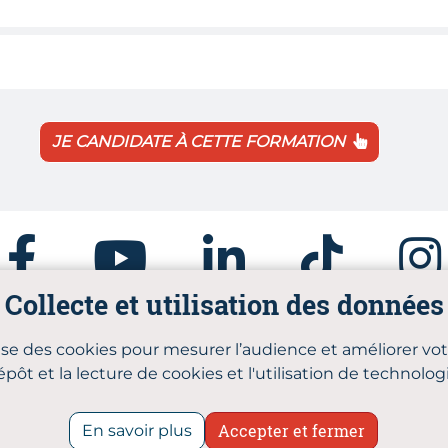
JE CANDIDATE À CETTE FORMATION
Facebook
Youtube
Linkedin
Tiktok
Insta
Collecte et utilisation des données
mmes-nous
Plan du site
Mentions légales
Politique
lise des cookies pour mesurer l’audience et améliorer vo
Accessibilité : conforme
épôt et la lecture de cookies et l'utilisation de technol
6 CMA Formation Bourgogne Franche-Comté |
Akolad So
Accepter et fermer
En savoir plus