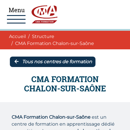
Aller au menu
Aller au pied de page
Accéder au contenu
Menu
Navigation
Accueil
Accueil
Structure
CMA Formation Chalon-sur-Saône
Tous nos centres de formation
CMA FORMATION
CHALON-SUR-SAÔNE
CMA Formation Chalon-sur-Saône
est un
centre de formation en apprentissage dédié