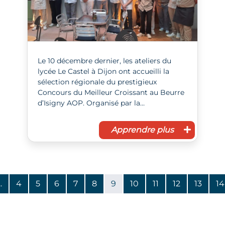
Le 10 décembre dernier, les ateliers du
lycée Le Castel à Dijon ont accueilli la
sélection régionale du prestigieux
Concours du Meilleur Croissant au Beurre
d’Isigny AOP. Organisé par la…
Apprendre plus
Page
 précédente
Page 3
..
4
5
6
7
8
9
10
11
12
13
14