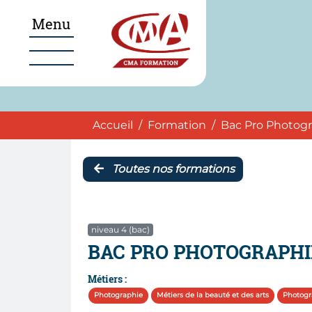
Aller au menu
Aller au pied de page
Accéder au contenu
Menu
Navigation
Accueil
Accueil
Formation
Bac Pro Photog
Toutes nos formations
niveau 4 (bac)
BAC PRO PHOTOGRAPHI
Métiers :
Photographie
Métiers de la beauté et des arts
Photogr