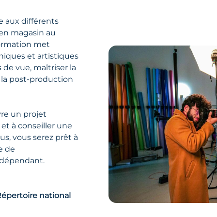
e aux différents
e en magasin au
formation met
iques et artistiques
 de vue, maîtriser la
t la post‑production
re un projet
et à conseiller une
sus, vous serez prêt à
e de
ndépendant.
épertoire national