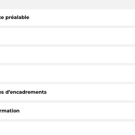
ce préalable
es d’encadrements
ormation